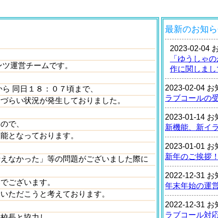
最新のお知ら
2023-02-0
「ゆうしゃの
ンツ運営チームです。
作に関しまし
2023-02-04
から 同日１８：０７頃まで、
ラブコールの
しづらい状況が発生しておりました。
2023-01-14
すので、
新機能、新イ
可能となっております。
2023-01-01
新年のご挨拶
行えなかった」等の問題がございました際に
2022-12-31
いでございます。
年末年始の運
ていただこうと考えております。
2022-12-31
ラブコール対
ル校長と協力し、