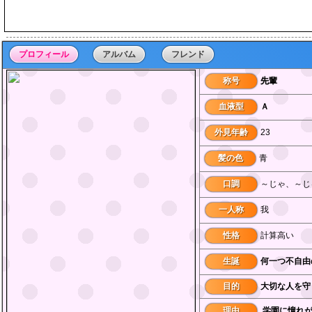
プロフィール
アルバム
フレンド
称号
先輩
血液型
Ａ
外見年齢
23
髪の色
青
口調
～じゃ、～じ
一人称
我
性格
計算高い
生誕
何一つ不自由
目的
大切な人を守
理由
学園に憧れ