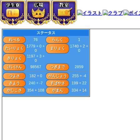
ステータス
れべる
76
らんく
1
1779 + 0 +
1740 + 2 +
たいりょく
まりょく
0
0
1197 + 3 +
きりょく
0
けいけん
98567
つぎまで
2859
つよさ
182 + 0
がんじょう
255 + -4
きよう
240 + -7
すばやさ
199 + 22
かしこさ
354 + 108
がまん
334 + 14